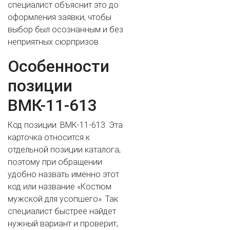
специалист объяснит это до
оформления заявки, чтобы
выбор был осознанным и без
ВАШЕ ИМЯ
неприятных сюрпризов.
Особенности
позиции
ВАШ ТЕЛЕФОН
*
ВМК-11-613
Код позиции: ВМК-11-613. Эта
Cогласиие на обработку персональных данных
карточка относится к
отдельной позиции каталога,
поэтому при обращении
удобно назвать именно этот
код или название «Костюм
мужской для усопшего». Так
специалист быстрее найдет
нужный вариант и проверит,