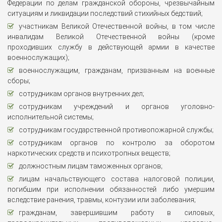
Федерации по делам гражданской обороны, чрезвычайным
ситуациям и ликвидации последствий стихийных бедствий;
участникам Великой Отечественной войны, в том числе
инвалидам Великой Отечественной войны (кроме
проходивших службу в действующей армии в качестве
военнослужащих);
военнослужащим, гражданам, призванным на военные
сборы;
сотрудникам органов внутренних дел;
сотрудникам учреждений и органов уголовно-
исполнительной системы;
ВАШЕ ИМЯ
сотрудникам государственной противопожарной службы;
сотрудникам органов по контролю за оборотом
наркотических средств и психотропных веществ;
должностным лицам таможенных органов;
ВАШ ТЕЛЕФОН
*
лицам начальствующего состава налоговой полиции,
погибшим при исполнении обязанностей либо умершим
вследствие ранения, травмы, контузии или заболевания;
гражданам, завершившим работу в силовых,
Cогласиие на обработку персональных данных