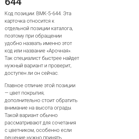
644
ВАШЕ ИМЯ
Код позиции: ВМК-5-644. Эта
карточка относится к
отдельной позиции каталога,
поэтому при обращении
ВАШ ТЕЛЕФОН
*
удобно назвать именно этот
код или название «Арочная».
Так специалист быстрее найдет
нужный вариант и проверит,
Cогласиие на обработку персональных данных
доступен ли он сейчас.
Главное отличие этой позиции
— цвет покрытия;
дополнительно стоит обратить
внимание на высота ограды.
Такой вариант обычно
рассматривают для сочетания
с цветником, особенно если
решение нужно принять