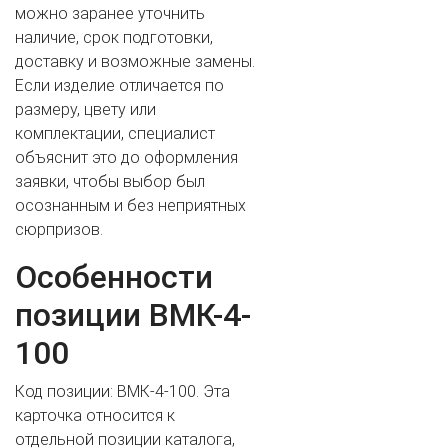
можно заранее уточнить
наличие, срок подготовки,
доставку и возможные замены.
Если изделие отличается по
размеру, цвету или
комплектации, специалист
объяснит это до оформления
заявки, чтобы выбор был
осознанным и без неприятных
сюрпризов.
ВАШЕ ИМЯ
Особенности
позиции ВМК-4-
ВАШ ТЕЛЕФОН
*
100
Код позиции: ВМК-4-100. Эта
карточка относится к
Cогласиие на обработку персональных данных
отдельной позиции каталога,