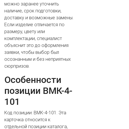
можно заранее уточнить
наличие, срок подготовки,
доставку и возможные замены.
Если изделие отличается по
размеру, цвету или
комплектации, специалист
объяснит это до оформления
заявки, чтобы выбор был
осознанным и без неприятных
ВАШЕ ИМЯ
сюрпризов.
Особенности
позиции ВМК-4-
ВАШ ТЕЛЕФОН
*
101
Код позиции: ВМК-4-101. Эта
Cогласиие на обработку персональных данных
карточка относится к
отдельной позиции каталога,