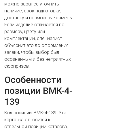
можно заранее уточнить
наличие, срок подготовки,
доставку и возможные замены.
Если изделие отличается по
размеру, цвету или
комплектации, специалист
объяснит это до оформления
заявки, чтобы выбор был
осознанным и без неприятных
ВАШЕ ИМЯ
сюрпризов.
Особенности
позиции ВМК-4-
ВАШ ТЕЛЕФОН
*
139
Код позиции: ВМК-4-139. Эта
Cогласиие на обработку персональных данных
карточка относится к
отдельной позиции каталога,