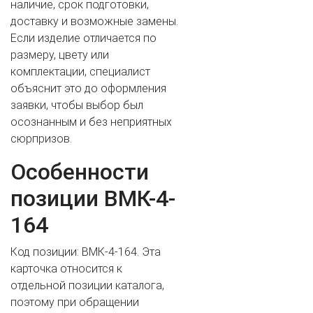
наличие, срок подготовки,
доставку и возможные замены.
Если изделие отличается по
размеру, цвету или
комплектации, специалист
объяснит это до оформления
заявки, чтобы выбор был
осознанным и без неприятных
сюрпризов.
Особенности
ВАШЕ ИМЯ
позиции ВМК-4-
164
ВАШ ТЕЛЕФОН
*
Код позиции: ВМК-4-164. Эта
карточка относится к
отдельной позиции каталога,
поэтому при обращении
Cогласиие на обработку персональных данных