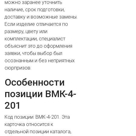
можно заранее уточнить
наличие, срок подготовки,
доставку и возможные замены.
Если изделие отличается по
размеру, цвету или
комплектации, специалист
объяснит это до оформления
заявки, чтобы выбор был
ВАШЕ ИМЯ
осознанным и без неприятных
сюрпризов.
Особенности
ВАШ ТЕЛЕФОН
*
позиции ВМК-4-
201
Код позиции: ВМК-4-201. Эта
Cогласиие на обработку персональных данных
карточка относится к
отдельной позиции каталога,