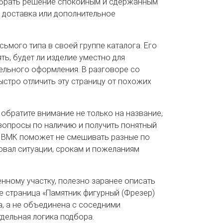
добрать решение спокойным и сдержанным
, доставка или дополнительное
ьмого типа в своей группе каталога. Его
ть, будет ли изделие уместно для
ельного оформления. В разговоре со
стро отличить эту страницу от похожих
 обратите внимание не только на название,
 вопросы по наличию и получить понятный
т ВМК поможет не смешивать разные по
овал ситуации, срокам и пожеланиям
нному участку, полезно заранее описать
е страница «Памятник фигурный (Фрезер)
а, а не объединена с соседними
тдельная логика подбора.