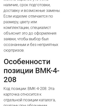
наличие, срок подготовки,
доставку и возможные замены.
Если изделие отличается по
размеру, цвету или
комплектации, специалист
объяснит это до оформления
заявки, чтобы выбор был
осознанным и без неприятных
сюрпризов.
ВАШЕ ИМЯ
Особенности
позиции ВМК-4-
ВАШ ТЕЛЕФОН
*
208
Код позиции: ВМК-4-208. Эта
карточка относится к
Cогласиие на обработку персональных данных
отдельной позиции каталога,
поэтому при обращении