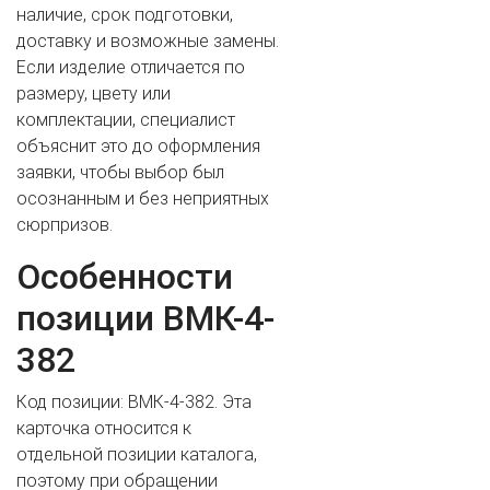
наличие, срок подготовки,
доставку и возможные замены.
Если изделие отличается по
размеру, цвету или
комплектации, специалист
объяснит это до оформления
заявки, чтобы выбор был
осознанным и без неприятных
ВАШЕ ИМЯ
сюрпризов.
Особенности
позиции ВМК-4-
ВАШ ТЕЛЕФОН
*
382
Код позиции: ВМК-4-382. Эта
Cогласиие на обработку персональных данных
карточка относится к
отдельной позиции каталога,
поэтому при обращении