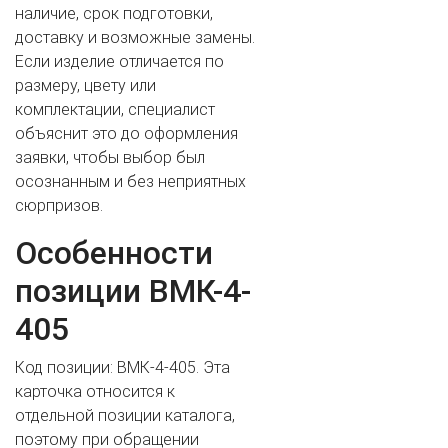
наличие, срок подготовки,
доставку и возможные замены.
Если изделие отличается по
размеру, цвету или
комплектации, специалист
объяснит это до оформления
заявки, чтобы выбор был
осознанным и без неприятных
сюрпризов.
ВАШЕ ИМЯ
Особенности
позиции ВМК-4-
ВАШ ТЕЛЕФОН
*
405
Код позиции: ВМК-4-405. Эта
карточка относится к
Cогласиие на обработку персональных данных
отдельной позиции каталога,
поэтому при обращении