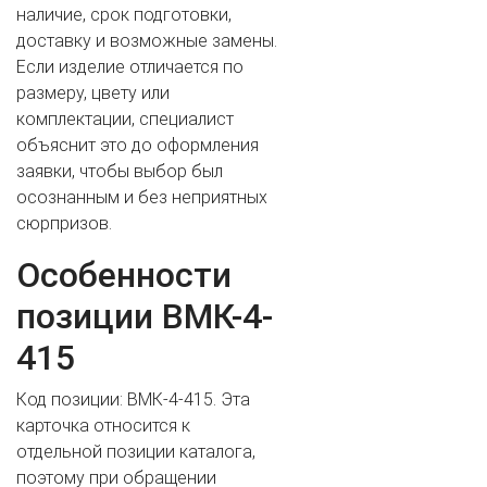
наличие, срок подготовки,
доставку и возможные замены.
Если изделие отличается по
размеру, цвету или
комплектации, специалист
объяснит это до оформления
заявки, чтобы выбор был
осознанным и без неприятных
ВАШЕ ИМЯ
сюрпризов.
Особенности
позиции ВМК-4-
ВАШ ТЕЛЕФОН
*
415
Код позиции: ВМК-4-415. Эта
Cогласиие на обработку персональных данных
карточка относится к
отдельной позиции каталога,
поэтому при обращении