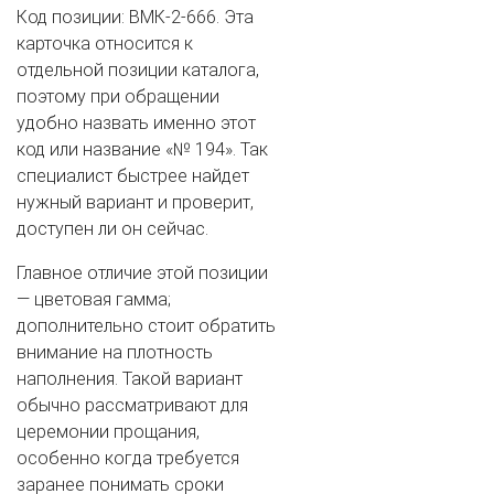
ВАШЕ ИМЯ
Код позиции: ВМК-2-666. Эта
карточка относится к
отдельной позиции каталога,
поэтому при обращении
ВАШ ТЕЛЕФОН
*
удобно назвать именно этот
код или название «№ 194». Так
специалист быстрее найдет
нужный вариант и проверит,
Cогласиие на обработку персональных данных
доступен ли он сейчас.
Главное отличие этой позиции
— цветовая гамма;
дополнительно стоит обратить
внимание на плотность
наполнения. Такой вариант
обычно рассматривают для
церемонии прощания,
особенно когда требуется
заранее понимать сроки