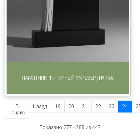
ПАМЯТНИК ФИГУРНЫЙ (ФРЕЗЕР) № 168
В
Назад
19
20
21
22
23
24
2
начало
Показано 277 - 288 из 447